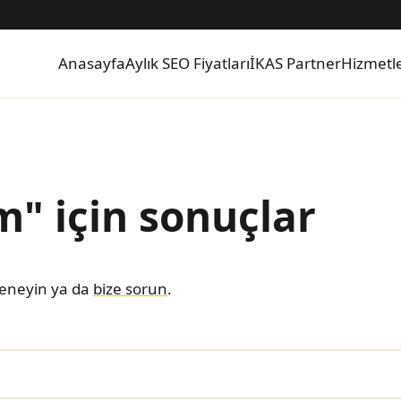
Anasayfa
Aylık SEO Fiyatları
İKAS Partner
Hizmetl
m" için sonuçlar
deneyin ya da
bize sorun
.