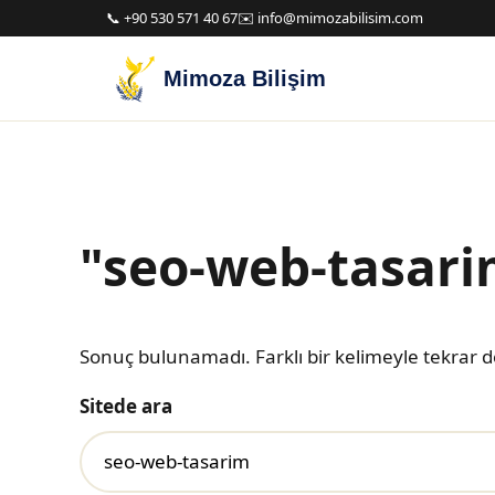
📞 +90 530 571 40 67
✉️ info@mimozabilisim.com
Mimoza Bilişim
"seo-web-tasari
Sonuç bulunamadı. Farklı bir kelimeyle tekrar 
Sitede ara