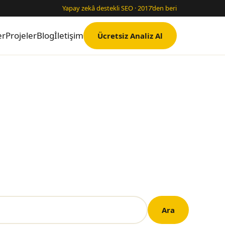
Yapay zekâ destekli SEO · 2017’den beri
er
Projeler
Blog
İletişim
Ücretsiz Analiz Al
Ara