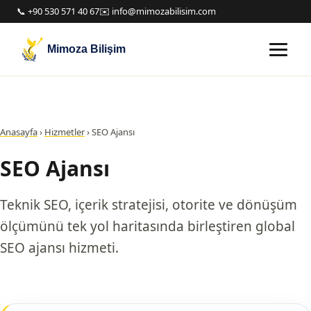
📞 +90 530 571 40 67
✉️ info@mimozabilisim.com
Mimoza Bilişim
Anasayfa
›
Hizmetler
›
SEO Ajansı
SEO Ajansı
Teknik SEO, içerik stratejisi, otorite ve dönüşüm
ölçümünü tek yol haritasında birleştiren global
SEO ajansı hizmeti.