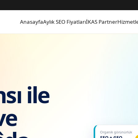
Anasayfa
Aylık SEO Fiyatları
İKAS Partner
Hizmetl
sı ile
ve
Organik görünürlük
SEO + GEO