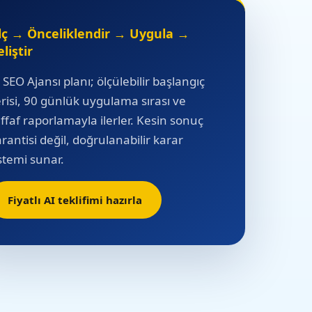
lç → Önceliklendir → Uygula →
liştir
 SEO Ajansı planı; ölçülebilir başlangıç
risi, 90 günlük uygulama sırası ve
ffaf raporlamayla ilerler. Kesin sonuç
rantisi değil, doğrulanabilir karar
stemi sunar.
Fiyatlı AI teklifimi hazırla