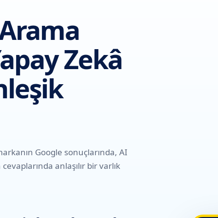
: Arama
apay Zekâ
nleşik
 markanın Google sonuçlarında, AI
evaplarında anlaşılır bir varlık