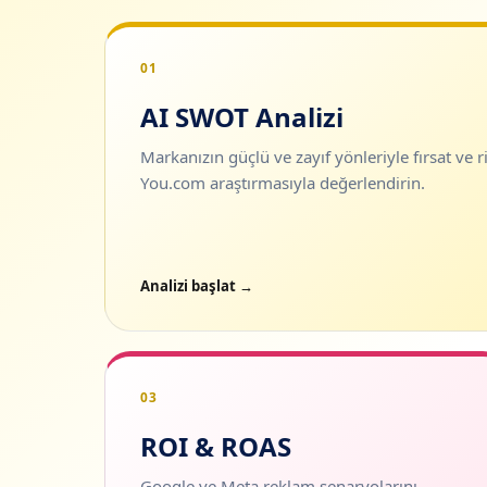
01
AI SWOT Analizi
Markanızın güçlü ve zayıf yönleriyle fırsat ve ri
You.com araştırmasıyla değerlendirin.
Analizi başlat →
03
ROI & ROAS
Google ve Meta reklam senaryolarını