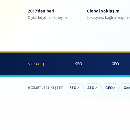
2017’den beri
Global yaklaşım
Dijital büyüme deneyimi
Lokasyona bağlı olmayan s
SEO
GEO
STRATEJI
SEO
↗
AEO
↗
GEO
↗
Goo
HIZMETLERI KEŞFET