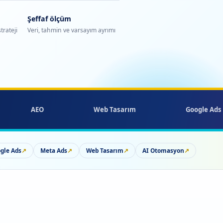
Şeffaf ölçüm
trateji
Veri, tahmin ve varsayım ayrımı
AEO
Web Tasarım
Google Ads
gle Ads
↗
Meta Ads
↗
Web Tasarım
↗
AI Otomasyon
↗