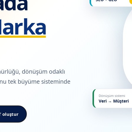
âda
Marka
nürlüğü, dönüşüm odaklı
unu tek büyüme sisteminde
Dönüşüm sistemi
Veri → Müşteri
 oluştur