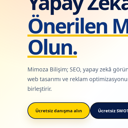
Yapay Zek
Önerilen 
Olun.
Mimoza Bilişim; SEO, yapay zekâ görü
web tasarımı ve reklam optimizasyon
birleştirir.
Ücretsiz danışma alın
Ücretsiz SWOT