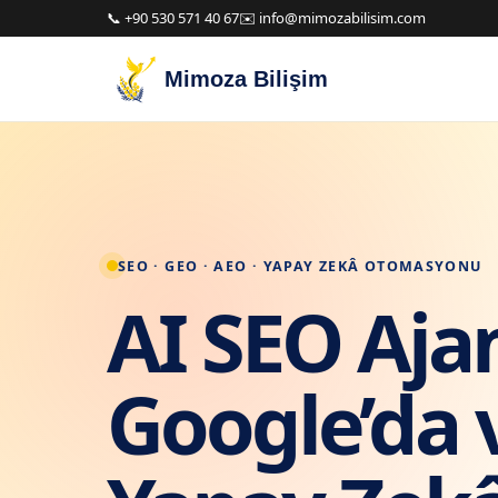
📞 +90 530 571 40 67
✉️ info@mimozabilisim.com
Mimoza Bilişim
SEO · GEO · AEO · YAPAY ZEKÂ OTOMASYONU
AI SEO Ajan
Google’da 