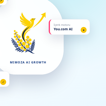
↗
İçerik motoru
You.com AI
●
MIMOZA AI GROWTH
✓