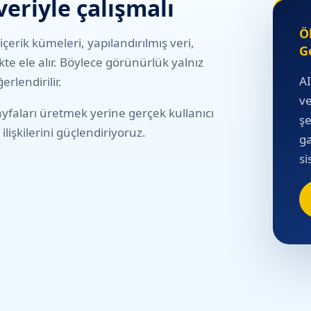
eriyle çalışmalı
Ö
içerik kümeleri, yapılandırılmış veri,
Ge
e ele alır. Böylece görünürlük yalnız
AI
ğerlendirilir.
ve
ayfaları üretmek yerine gerçek kullanıcı
şe
ilişkilerini güçlendiriyoruz.
ga
si