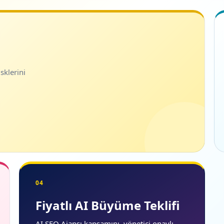
sklerini
04
Fiyatlı AI Büyüme Teklifi
AI SEO Ajansı kapsamını, yönetici onaylı