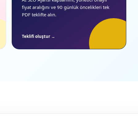
fiyat aralığını ve 90 günlük öncelikleri tek
PDF teklifte alın.
Teklifi oluştur →