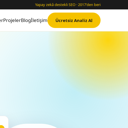
Yapay zekâ destekli SEO · 2017'den beri
er
Projeler
Blog
İletişim
Ücretsiz Analiz Al