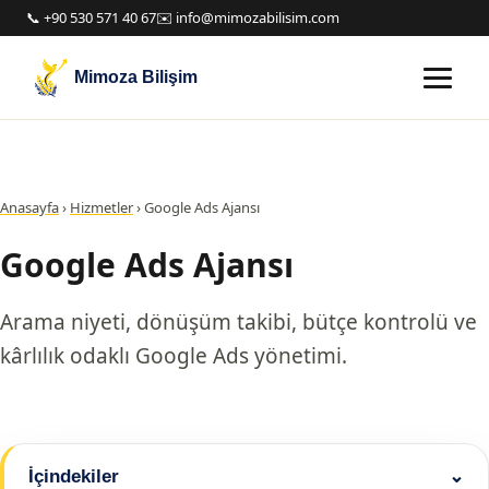
📞 +90 530 571 40 67
✉️ info@mimozabilisim.com
Mimoza Bilişim
Anasayfa
›
Hizmetler
›
Google Ads Ajansı
Google Ads Ajansı
Arama niyeti, dönüşüm takibi, bütçe kontrolü ve
kârlılık odaklı Google Ads yönetimi.
İçindekiler
⌄