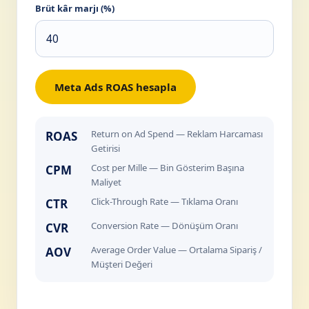
Brüt kâr marjı (%)
Meta Ads ROAS hesapla
Return on Ad Spend — Reklam Harcaması
ROAS
Getirisi
Cost per Mille — Bin Gösterim Başına
CPM
Maliyet
Click-Through Rate — Tıklama Oranı
CTR
Conversion Rate — Dönüşüm Oranı
CVR
Average Order Value — Ortalama Sipariş /
AOV
Müşteri Değeri