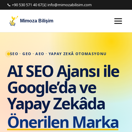
📞 +90 530 571 40 67
✉️ info@mimozabilisim.com
Mimoza Bilişim
SEO · GEO · AEO · YAPAY ZEKÂ OTOMASYONU
AI SEO Ajansı ile
Google’da ve
Yapay Zekâda
Önerilen Marka