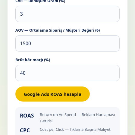
CVR — Dönüşüm Oranı (%)
AOV — Ortalama Sipariş / Müşteri Değeri (₺)
Brüt kâr marjı (%)
Google Ads ROAS hesapla
Return on Ad Spend — Reklam Harcaması
ROAS
Getirisi
Cost per Click — Tıklama Başına Maliyet
CPC