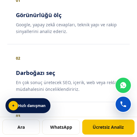
01
Görünürlüğü ölç
Google, yapay zekâ cevapları, teknik yapı ve rakip
sinyallerini analiz ederiz.
02
Darboğazı seç
En çok sonuç üretecek SEO, içerik, web veya reklam
müdahalesini önceliklendiririz.
Hızlı danışman
✦
03
Ara
WhatsApp
Ücretsiz Analiz
Sistemi uygula