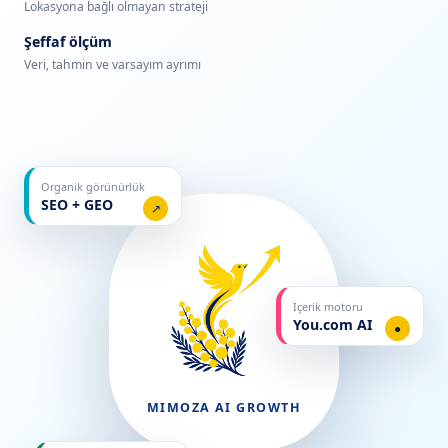
Lokasyona bağlı olmayan strateji
Şeffaf ölçüm
Veri, tahmin ve varsayım ayrımı
Organik görünürlük
SEO + GEO
↗
İçerik motoru
You.com AI
●
MIMOZA AI GROWTH