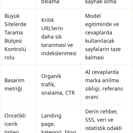
tiklama
kaynak olma
Büyük
Model
Kritik
Sitelerde
egitiminde ve
URL’lerin
Tarama
cevaplarda
daha sik
Bütçesi
kullanilacak
taranmasi ve
Kontrolü
sayfalarin taze
indekslenmesi
rolu
kalmasi
AI cevaplarda
Organik
Basarim
marka anilma
trafik,
metriği
sikligi, referans
siralama, CTR
orani
Derin rehber,
Oncelikli
Landing
SSS, veri ve
icerik
page,
istatistik odakli
tipleri
kategori, blog