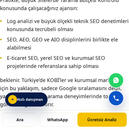
konusunda çalışacağınız ajansın:
Log analizi ve büyük ölçekli teknik SEO denetimleri
konusunda tecrübeli olması
SEO, AEO, GEO ve AIO disiplinlerini birlikte ele
alabilmesi
E-ticaret SEO, yerel SEO ve kurumsal SEO
projelerinde referanslara sahip olması
beklenir. Türkiye’de KOBİ’ler ve kurumsal markalar
için bu yaklaşım, sadece Google sıralamasını değil,
yapay zeka destekli arama deneyimlerinde toplam
Hızlı danışman
✦
Mimoza hızlı danışman sohbetini aç
görünürlüğü de artırır.
Mimoza Bilışim, KDZ Ereğli merkezli bir dijital
Ara
WhatsApp
Ücretsiz Analiz
pazarlama ajansı olarak, SEO, teknik SEO, AEO, GEO,