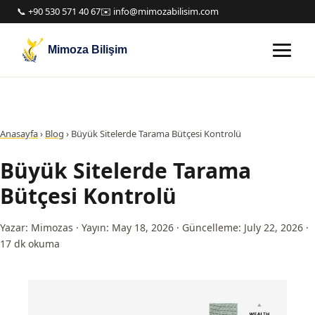
📞 +90 530 571 40 67
✉️ info@mimozabilisim.com
Mimoza Bilişim
Anasayfa
›
Blog
›
Büyük Sitelerde Tarama Bütçesi Kontrolü
Büyük Sitelerde Tarama
Bütçesi Kontrolü
Yazar: Mimozas
·
Yayın: May 18, 2026
·
Güncelleme: July 22, 2026
·
17 dk okuma