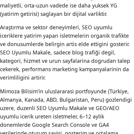
maliyetli, orta-uzun vadede ise daha yuksek YG
(yatirim getirisi) saglayan bir dijital varliktir.
Araştırma ve sektor deneyimleri, SEO uyumlu
iceriklere yatirim yapan isletmelerin organik trafikte
ve donusumlerde belirgin artis elde ettigini gosterir.
SEO Uyumlu Makale, sadece blog trafiği degil,
kategori, hizmet ve urun sayfalarina dogrudan talep
cekerek, performans marketing kampanyalarinin da
verimliligini artirir.
Mimoza Bilisim’in uluslararasi portfoyunde (Türkiye,
Almanya, Kanada, ABD, Bulgaristan, Peru) gozlendigi
uzere, duzenli SEO Uyumlu Makale ve GEO/AEO
uyumlu icerik ureten isletmeler, 6–12 aylik
donemlerde Google Search Console ve GA4
verilerinde oturum sayisi, gosterim ve ortalama