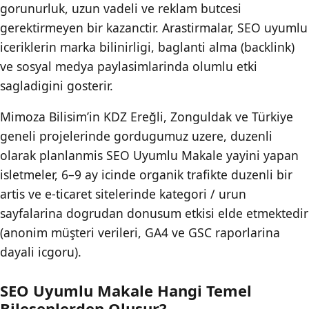
gorunurluk, uzun vadeli ve reklam butcesi
gerektirmeyen bir kazanctir. Arastirmalar, SEO uyumlu
iceriklerin marka bilinirligi, baglanti alma (backlink)
ve sosyal medya paylasimlarinda olumlu etki
sagladigini gosterir.
Mimoza Bilisim’in KDZ Ereğli, Zonguldak ve Türkiye
geneli projelerinde gordugumuz uzere, duzenli
olarak planlanmis SEO Uyumlu Makale yayini yapan
isletmeler, 6–9 ay icinde organik trafikte duzenli bir
artis ve e-ticaret sitelerinde kategori / urun
sayfalarina dogrudan donusum etkisi elde etmektedir
(anonim müşteri verileri, GA4 ve GSC raporlarina
dayali icgoru).
SEO Uyumlu Makale Hangi Temel
Bileşenlerden Olusur?