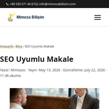
📞 +90 530 571 40 67
✉️ info@mimozabilisim.com
Mimoza Bilişim
Anasayfa
›
Blog
›
SEO Uyumlu Makale
SEO Uyumlu Makale
Yazar: Mimozas
·
Yayın: May 13, 2026
·
Güncelleme: July 22, 2026
·
11 dk okuma