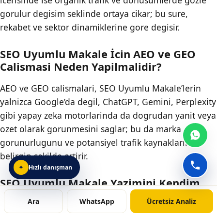
gorulur degisim seklinde ortaya cikar; bu sure,
rekabet ve sektor dinamiklerine gore degisir.
SEO Uyumlu Makale İcin AEO ve GEO
Calismasi Neden Yapilmalidir?
AEO ve GEO calismalari, SEO Uyumlu Makale’lerin
yalnizca Google’da degil, ChatGPT, Gemini, Perplexity
gibi yapay zeka motorlarinda da dogrudan yanit veya
ozet olarak gorunmesini saglar; bu da marka
gorunurlugunu ve potansiyel trafik kaynaklarini
belirgin sekilde artirir.
Hızlı danışman
✦
Mimoza hızlı danışman sohbetini aç
SEO Uyumlu Makale Yazimini Kendim
Yapabilir Miyim?
Ara
WhatsApp
Ücretsiz Analiz
Temel SEO bilgisine sahip işletme sahipleri veya