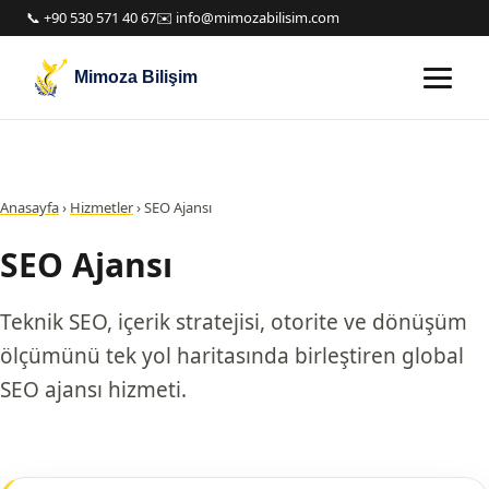
📞 +90 530 571 40 67
✉️ info@mimozabilisim.com
Mimoza Bilişim
Anasayfa
›
Hizmetler
›
SEO Ajansı
SEO Ajansı
Teknik SEO, içerik stratejisi, otorite ve dönüşüm
ölçümünü tek yol haritasında birleştiren global
SEO ajansı hizmeti.